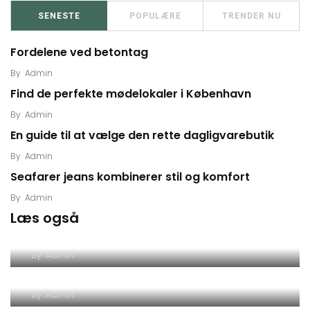
SENESTE
POPULÆRE
TRENDER NU
Fordelene ved betontag
By
Admin
Find de perfekte mødelokaler i København
By
Admin
En guide til at vælge den rette dagligvarebutik
By
Admin
Seafarer jeans kombinerer stil og komfort
By
Admin
Læs også
Fordele ved solfilm til bil
By
Admin
Find en pålidelig mekaniker i Kolding
By
Admin