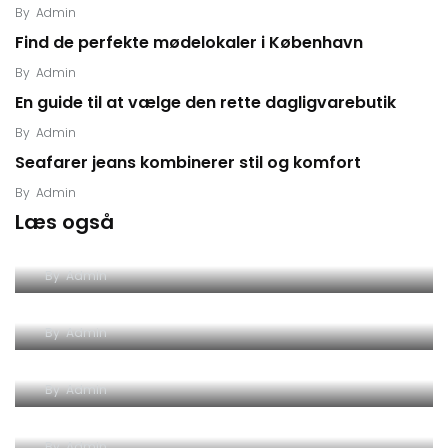
By
Admin
Find de perfekte mødelokaler i København
By
Admin
En guide til at vælge den rette dagligvarebutik
By
Admin
Seafarer jeans kombinerer stil og komfort
By
Admin
Læs også
Vælg de rette vinduer til dit hjem
By
Admin
Vælg den rigtige håndliste til dit hjem
By
Admin
Fliser til køkkenet giver stil og funktionalitet
By
Admin
Solcelle fakler for en bæredygtig fremtid
By
Admin