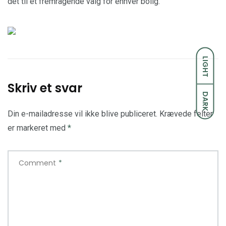
det til et fremragende valg for enhver bolig.
LIGHT
Skriv et svar
DARK
Din e-mailadresse vil ikke blive publiceret.
Krævede felter
er markeret med
*
Comment
*