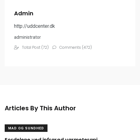
Admin
http://uddcenter.dk
administrator
Total Post (72)
Comments (472)
Articles By This Author
MAD OG SUNDHED
Fordelene ved infrarød varmeterapi