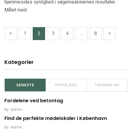
hjemmesides synlighed i søgemaskinernes resultater.
Målet med
1
2
3
4
...
8
Kategorier
SENESTE
POPULÆRE
TRENDER NU
Fordelene ved betontag
By
Admin
Find de perfekte mødelokaler i København
By
Admin