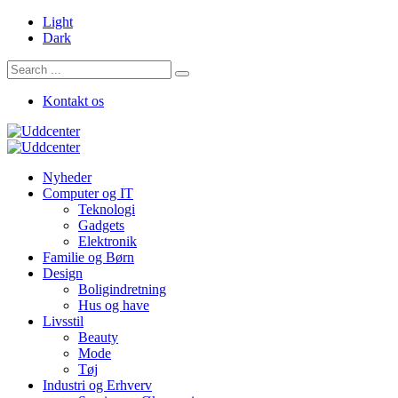
Light
Dark
Kontakt os
Nyheder
Computer og IT
Teknologi
Gadgets
Elektronik
Familie og Børn
Design
Boligindretning
Hus og have
Livsstil
Beauty
Mode
Tøj
Industri og Erhverv